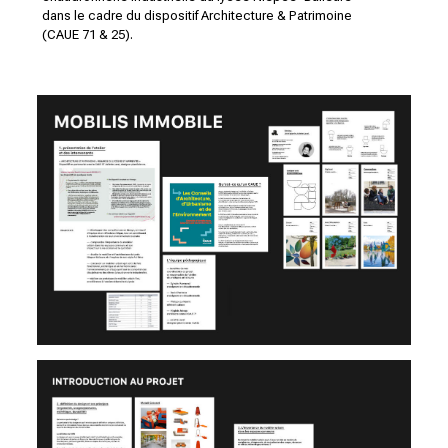
dans le cadre du dispositif Architecture & Patrimoine
(
CAUE 71
&
25
).