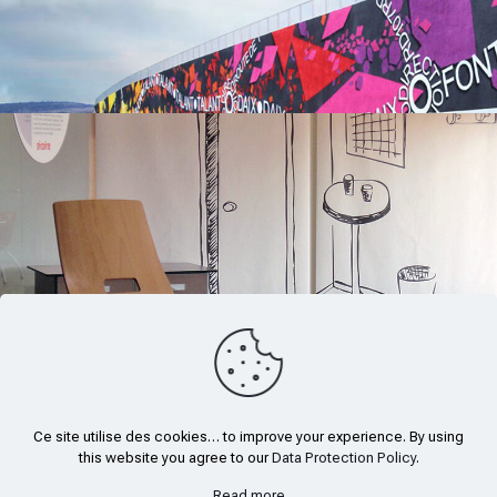
Prev page
1
2
3
Next page
Ce site utilise des cookies… to improve your experience. By using
this website you agree to our
Data Protection Policy
.
Mentions légales
-
Création du site
Read more